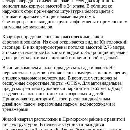
четыре очереди. Объект включает в себя два кирпично-
монолитных корпуса высотой в 24 этажа. В облицовке
наружных стен применяется штукатурка белого цвета с
синими и оранжевыми цветовыми акцентами.
Светопрозрачные входные группы оформлены с применением
натуральных материалов.
Квартиры представлены как классическими, так и
европланировками. Из окон открывается вид на Юнтоловский
лесопарк. В них предусмотрены потолки высотой 2,75 метра,
а также остекленные балконы и лоджии. Застройщик передает
дольщикам квартиры с чистовой и подчистовой отделкой.
В состав комплекса входят два детских сада и школа. На
первых этажах домов расположены коммерческие помещения,
а также кладовые и колясочные. В корпусах установлены
бесшумные скоростные лифты «OTIS». Для автовладельцев
предусмотрен многоуровневый паркинг на 1765 мест. Двор
разделен на эко-зоны отдыха для взрослых и детей.
Придомовая территория благоустроена ландшафтным
дизайном, садом, веревочным парком, велодорожками и
тренажерами.
Жилой квартал расположен в Приморском районе с развитой
инфраструктурой. В пешей доступности находятся
гипермаркеты «Лента» и «К-Раута». Жители могут гулять в