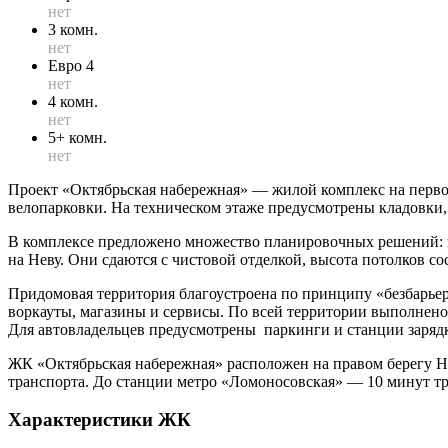
нет
3 комн.
нет
Евро 4
нет
4 комн.
нет
5+ комн.
нет
Проект «Октябрьская набережная» — жилой комплекс на первой
велопарковки. На техническом этаже предусмотрены кладовки,
В комплексе предложено множество планировочных решений: в
на Неву. Они сдаются с чистовой отделкой, высота потолков с
Придомовая территория благоустроена по принципу «безбарьер
воркауты, магазины и сервисы. По всей территории выполнено
Для автовладельцев предусмотрены паркинги и станции зарядк
ЖК «Октябрьская набережная» расположен на правом берегу Н
транспорта. До станции метро «Ломоносовская» — 10 минут тр
Характеристики ЖК