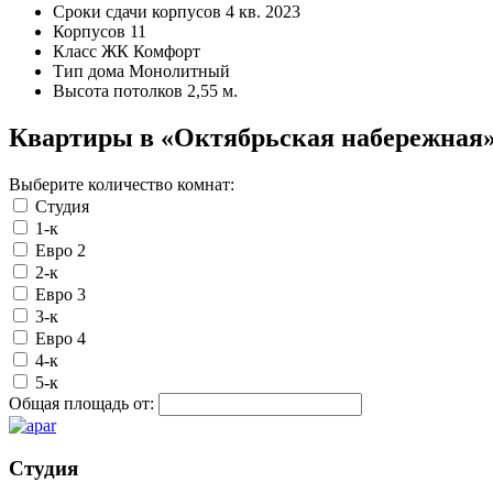
Сроки сдачи корпусов
4 кв. 2023
Корпусов
11
Класс ЖК
Комфорт
Тип дома
Монолитный
Высота потолков
2,55 м.
Квартиры в «Октябрьская набережная
Выберите количество комнат:
Студия
1-к
Евро 2
2-к
Евро 3
3-к
Евро 4
4-к
5-к
Общая площадь от:
Студия