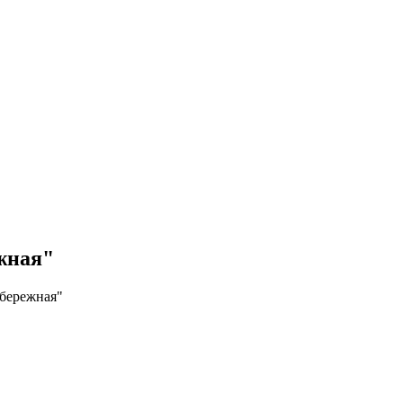
жная"
бережная"