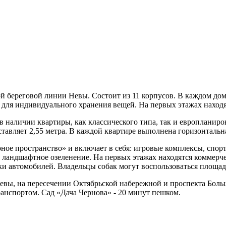
 береговой линии Невы. Состоит из 11 корпусов. В каждом дом
 для индивидуального хранения вещей. На первых этажах находя
 наличии квартиры, как классического типа, так и европланир
оставляет 2,55 метра. В каждой квартире выполнена горизонталь
ное пространство» и включает в себя: игровые комплексы, спор
 ландшафтное озеленение. На первых этажах находятся коммерчес
и автомобилей. Владельцы собак могут воспользоваться площадк
евы, на пересечении Октябрьской набережной и проспекта Боль
анспортом. Сад «Дача Чернова» - 20 минут пешком.