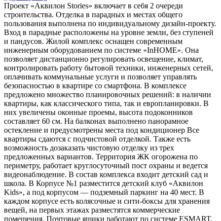
Проект «Аквилон Stories» включает в себя 2 очереди
строительства. Отделка в парадных и местах общего
пользования выполнена по индивидуальному дизайн-проекту.
Вход в парадные расположены на уровне земли, без ступеней
и пандусов. Жилой комплекс оснащен современным
инженерным оборудованием по системе «InHOME». Она
позволяет дистанционно регулировать освещение, климат,
контролировать работу бытовой техники, инженерных сетей,
оплачивать коммунальные услуги и позволяет управлять
безопасностью в квартире со смартфона. В комплексе
предложено множество планировочных решений: в наличии
квартиры, как классического типа, так и европланировки. В
них увеличены оконные проемы, высота подоконников
составляет 60 см. На балконах выполнено панорамное
остекление и предусмотрены места под кондиционер Все
квартиры сдаются с подчистовой отделкой. Также есть
возможность дозаказать чистовую отделку из трех
предложенных вариантов. Территория ЖК огорожена по
периметру, работает круглосуточный пост охраны и ведется
видеонаблюдение. В состав комплекса входит детский сад и
школа. В Корпусе №1 разместится детский клуб «Аквилон
Kids», а под корпусом — подземный паркинг на 40 мест. В
каждом корпусе есть колясочные и сити-боксы для хранения
вещей, на первых этажах разместятся коммерческие
помещения. Почтовые ящики работают по системе ESMART,