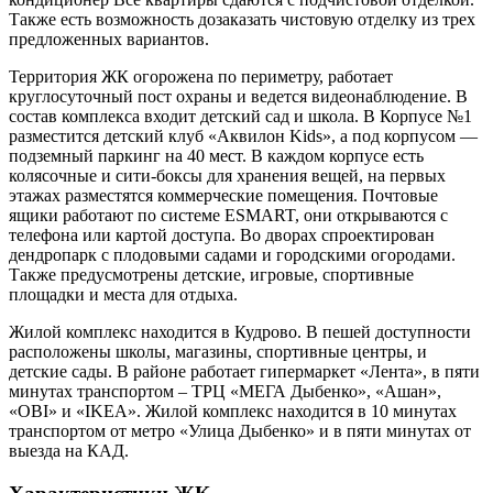
Также есть возможность дозаказать чистовую отделку из трех
предложенных вариантов.
Территория ЖК огорожена по периметру, работает
круглосуточный пост охраны и ведется видеонаблюдение. В
состав комплекса входит детский сад и школа. В Корпусе №1
разместится детский клуб «Аквилон Kids», а под корпусом —
подземный паркинг на 40 мест. В каждом корпусе есть
колясочные и сити-боксы для хранения вещей, на первых
этажах разместятся коммерческие помещения. Почтовые
ящики работают по системе ESMART, они открываются с
телефона или картой доступа. Во дворах спроектирован
дендропарк с плодовыми садами и городскими огородами.
Также предусмотрены детские, игровые, спортивные
площадки и места для отдыха.
Жилой комплекс находится в Кудрово. В пешей доступности
расположены школы, магазины, спортивные центры, и
детские сады. В районе работает гипермаркет «Лента», в пяти
минутах транспортом – ТРЦ «МЕГА Дыбенко», «Ашан»,
«OBI» и «IKEA». Жилой комплекс находится в 10 минутах
транспортом от метро «Улица Дыбенко» и в пяти минутах от
выезда на КАД.